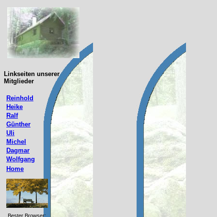
Linkseiten unserer
Mitglieder
Reinhold
Heike
Ralf
Günther
Uli
Michel
Dagmar
Wolfgang
Home
Bester Browser: